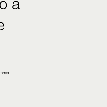
o a
e
ramer