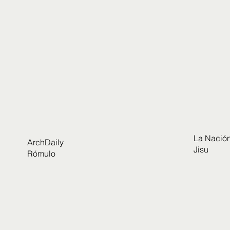
La Nación
ArchDaily
Jisu
Rómulo