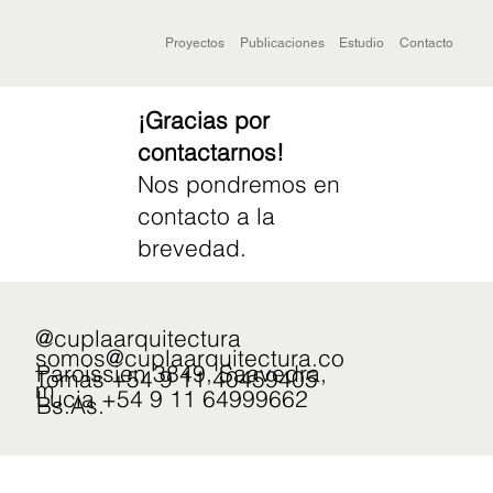
Proyectos
Publicaciones
Estudio
Contacto
¡Gracias por
contactarnos!
Nos pondremos en
contacto a la
brevedad.
@cuplaarquitectura
somos@cuplaarquitectura.co
Paroissien 3849, Saavedra,
Tomas +54 9 11 40459405
m
Lucia +54 9 11 64999662
Bs.As.