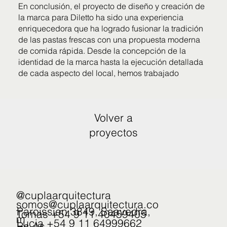
En conclusión, el proyecto de diseño y creación de
la marca para Diletto ha sido una experiencia
enriquecedora que ha logrado fusionar la tradición
de las pastas frescas con una propuesta moderna
de comida rápida. Desde la concepción de la
identidad de la marca hasta la ejecución detallada
de cada aspecto del local, hemos trabajado
Volver a
proyectos
@cuplaarquitectura
somos@cuplaarquitectura.co
Paroissien 3849, Saavedra,
Tomas +54 9 11 40459405
m
Lucia +54 9 11 64999662
Bs.As.